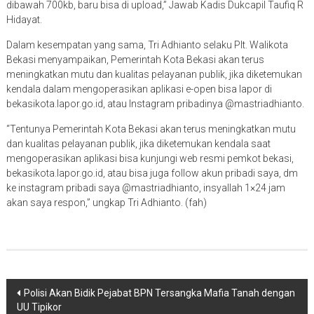
dibawah 700kb, baru bisa di upload,” Jawab Kadis Dukcapil Taufiq R
Hidayat.
Dalam kesempatan yang sama, Tri Adhianto selaku Plt. Walikota
Bekasi menyampaikan, Pemerintah Kota Bekasi akan terus
meningkatkan mutu dan kualitas pelayanan publik, jika diketemukan
kendala dalam mengoperasikan aplikasi e-open bisa lapor di
bekasikota.lapor.go.id, atau Instagram pribadinya @mastriadhianto.
“Tentunya Pemerintah Kota Bekasi akan terus meningkatkan mutu
dan kualitas pelayanan publik, jika diketemukan kendala saat
mengoperasikan aplikasi bisa kunjungi web resmi pemkot bekasi,
bekasikota.lapor.go.id, atau bisa juga follow akun pribadi saya, dm
ke instagram pribadi saya @mastriadhianto, insyallah 1×24 jam
akan saya respon,” ungkap Tri Adhianto. (fah)
Navigasi
Polisi Akan Bidik Pejabat BPN Tersangka Mafia Tanah dengan
UU Tipikor