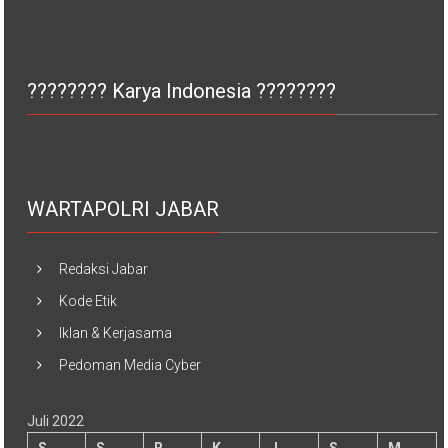
???????? Karya Indonesia ????????
WARTAPOLRI JABAR
Redaksi Jabar
Kode Etik
Iklan & Kerjasama
Pedoman Media Cyber
Juli 2022
S
S
R
K
J
S
M