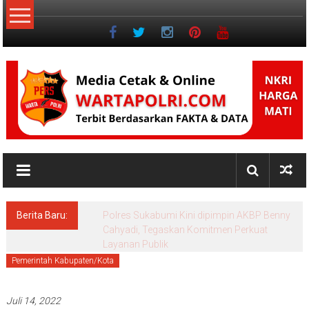
Lompat
ke
konten
NKRI
Jurnalisme
Positif
Berita Baru:
Polres Sukabumi Kini dipimpin AKBP Benny
Cahyadi, Tegaskan Komitmen Perkuat
Layanan Publik
Pemerintah Kabupaten/Kota
Juli 14, 2022