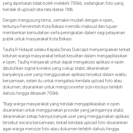
yang diperlukan tidak boleh melebihi 700kb, sedangkan foto yang
hendak di upload rata-rata diatas 1Mb.
Dengan mengusung tema _semakin mudah dengan e-open_
tentunya Pemerintah Kota Bekasi memiliki maksud dan tujuan
memberikan kemudahan serta peningkatan dalam segi pelayanan
publik untuk masyarakat Kota Bekasi.
Taufiq R Hidayat selaku Kepala Dinas Dukcapil menyampaikan terkait
keluhan warga masyarakat terkait kesulitan dalam mengaplilasikan
e-open, Taufiq menjawab untuk dapat mengakses aplikasi e-open
dibutuhkan signal koneksi yang cukup stabil, dikarenakan
banyaknya user yang menggunakan aplikasi tersebut dalam waktu
bersamaan, selain itu untuk mengatasi kendala upload foto atau
dokumen, disarankan untuk mengconverter size resolusi terlebih
dahulu hingga dibawah 700kb.
“Bagi warga masyarakat yang hendak mengaplikasikan e-open
disarankan untuk menggunakan provider yang jaringannya stabil,
dikarenakan setiap harinya banyak user yang menggunakan aplikasi
tersebut secara bersamaan, terkait kendala upload foto disarankan
agar warga merisize foto atau dokumen terlebih dahulu hingga