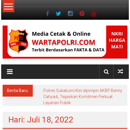
Lompat
ke
konten
NKRI
Jurnalisme
Positif
Berita Baru:
Polres Sukabumi Kini dipimpin AKBP Benny
Cahyadi, Tegaskan Komitmen Perkuat
Layanan Publik
Hari: Juli 18, 2022