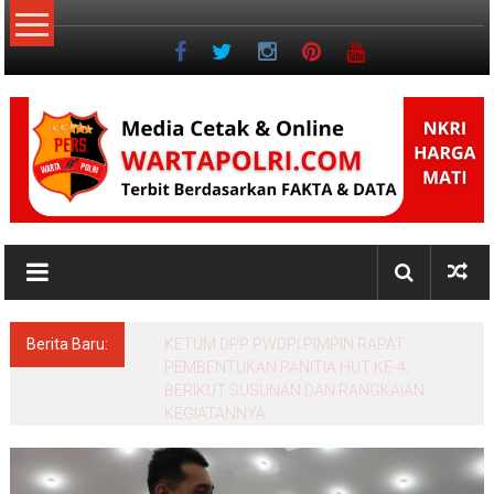
Lompat
ke
konten
NKRI
Jurnalisme
Positif
Berita Baru:
KETUM DPP PWDPI PIMPIN RAPAT
PEMBENTUKAN PANITIA HUT KE-4,
BERIKUT SUSUNAN DAN RANGKAIAN
KEGIATANNYA