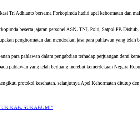
asi Tri Adhianto bersama Forkopimda hadiri apel kehormatan dan ma
opimda beserta jajaran personel ASN, TNI, Polri, Satpol PP, Dishub,
merupakan penghormatan dan mendoakan jasa para pahlawan yang tela
banan para pahlawan dalam pengabdian terhadap perjuangan demi keme
pada pahlawan yang telah berjuang merebut kemerdekaan Negara Rep
ngikuti protokol kesehatan, selanjutnya Apel Kehormatan ditutup den
NTUK KAB. SUKABUMI”