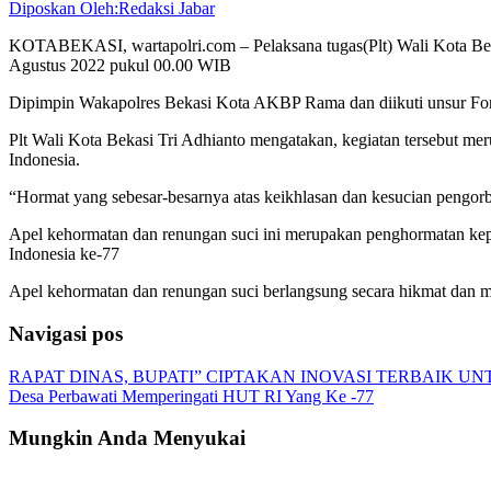
Diposkan Oleh:Redaksi Jabar
KOTABEKASI, wartapolri.com – Pelaksana tugas(Plt) Wali Kota Bek
Agustus 2022 pukul 00.00 WIB
Dipimpin Wakapolres Bekasi Kota AKBP Rama dan diikuti unsur Fork
Plt Wali Kota Bekasi Tri Adhianto mengatakan, kegiatan tersebut 
Indonesia.
“Hormat yang sebesar-besarnya atas keikhlasan dan kesucian pengor
Apel kehormatan dan renungan suci ini merupakan penghormatan ke
Indonesia ke-77
Apel kehormatan dan renungan suci berlangsung secara hikmat dan me
Navigasi pos
RAPAT DINAS, BUPATI” CIPTAKAN INOVASI TERBAIK U
Desa Perbawati Memperingati HUT RI Yang Ke -77
Mungkin Anda Menyukai