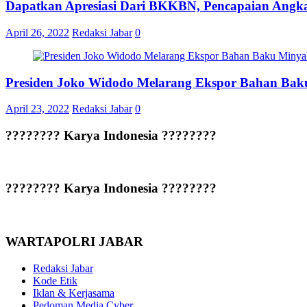
Dapatkan Apresiasi Dari BKKBN, Pencapaian Angka 
April 26, 2022
Redaksi Jabar
0
Presiden Joko Widodo Melarang Ekspor Bahan Ba
April 23, 2022
Redaksi Jabar
0
???????? Karya Indonesia ????????
???????? Karya Indonesia ????????
WARTAPOLRI JABAR
Redaksi Jabar
Kode Etik
Iklan & Kerjasama
Pedoman Media Cyber