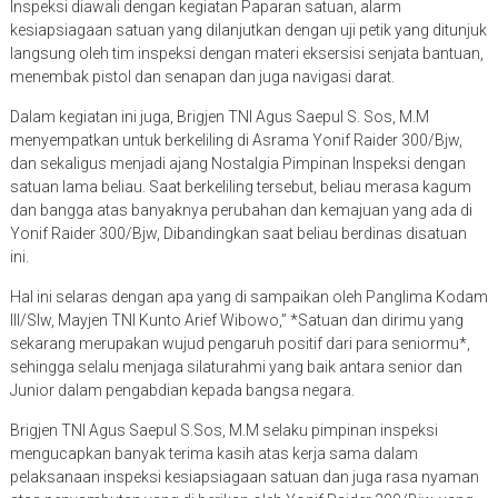
kesiapsiagaan satuan yang dilanjutkan dengan uji petik yang ditunjuk
langsung oleh tim inspeksi dengan materi eksersisi senjata bantuan,
menembak pistol dan senapan dan juga navigasi darat.
Dalam kegiatan ini juga, Brigjen TNI Agus Saepul S. Sos, M.M
menyempatkan untuk berkeliling di Asrama Yonif Raider 300/Bjw,
dan sekaligus menjadi ajang Nostalgia Pimpinan Inspeksi dengan
satuan lama beliau. Saat berkeliling tersebut, beliau merasa kagum
dan bangga atas banyaknya perubahan dan kemajuan yang ada di
Yonif Raider 300/Bjw, Dibandingkan saat beliau berdinas disatuan
ini.
Hal ini selaras dengan apa yang di sampaikan oleh Panglima Kodam
III/Slw, Mayjen TNI Kunto Arief Wibowo,” *Satuan dan dirimu yang
sekarang merupakan wujud pengaruh positif dari para seniormu*,
sehingga selalu menjaga silaturahmi yang baik antara senior dan
Junior dalam pengabdian kepada bangsa negara.
Brigjen TNI Agus Saepul S.Sos, M.M selaku pimpinan inspeksi
mengucapkan banyak terima kasih atas kerja sama dalam
pelaksanaan inspeksi kesiapsiagaan satuan dan juga rasa nyaman
atas penyambutan yang di berikan oleh Yonif Raider 300/Bjw, yang