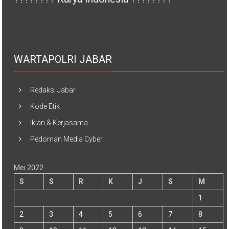
WARTAPOLRI JABAR
Redaksi Jabar
Kode Etik
Iklan & Kerjasama
Pedoman Media Cyber
Mei 2022
S
S
R
K
J
S
M
1
2
3
4
5
6
7
8
9
10
11
12
13
14
15