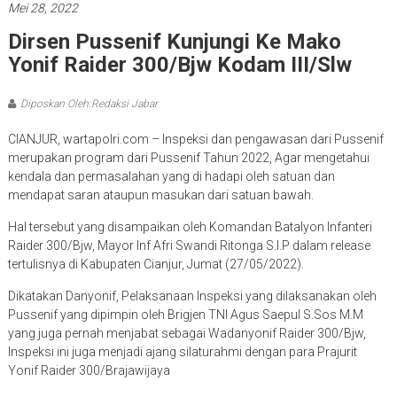
Dirsen Pussenif Kunjungi Ke Mako
Yonif Raider 300/Bjw Kodam III/Slw
Diposkan Oleh:Redaksi Jabar
CIANJUR, wartapolri.com – Inspeksi dan pengawasan dari Pussenif
merupakan program dari Pussenif Tahun 2022, Agar mengetahui
kendala dan permasalahan yang di hadapi oleh satuan dan
mendapat saran ataupun masukan dari satuan bawah.
Hal tersebut yang disampaikan oleh Komandan Batalyon Infanteri
Raider 300/Bjw, Mayor Inf Afri Swandi Ritonga S.I.P dalam release
tertulisnya di Kabupaten Cianjur, Jumat (27/05/2022).
Dikatakan Danyonif, Pelaksanaan Inspeksi yang dilaksanakan oleh
Pussenif yang dipimpin oleh Brigjen TNI Agus Saepul S.Sos M.M
yang juga pernah menjabat sebagai Wadanyonif Raider 300/Bjw,
Inspeksi ini juga menjadi ajang silaturahmi dengan para Prajurit
Yonif Raider 300/Brajawijaya
Inspeksi diawali dengan kegiatan Paparan satuan, alarm