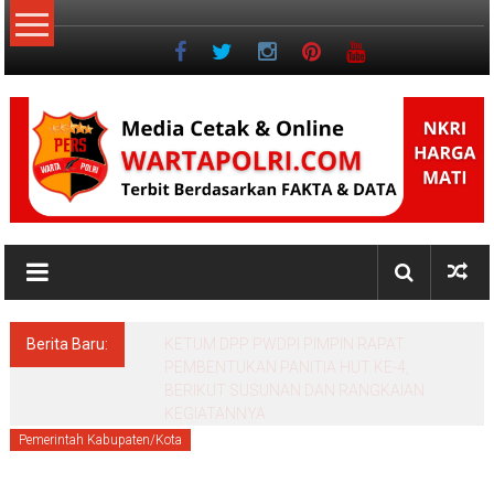
Lompat
ke
konten
NKRI
Jurnalisme
Positif
Berita Baru:
Polres Sukabumi Kini dipimpin AKBP Benny
Cahyadi, Tegaskan Komitmen Perkuat
Layanan Publik
Pemerintah Kabupaten/Kota
Mei 28, 2022